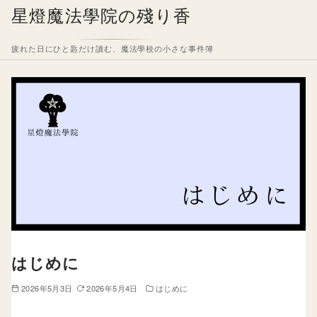
コ
星燈魔法學院の殘り香
ン
テ
疲れた日にひと匙だけ讀む、魔法學校の小さな事件簿
ン
ツ
へ
移
動
はじめに
2026年5月3日
2026年5月4日
はじめに